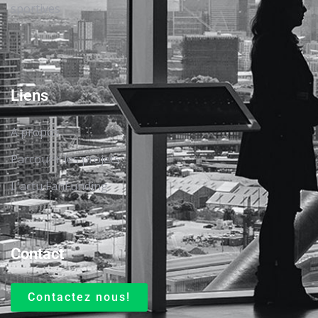
sportives
Liens
A propos
Parcourir les projets
L'actu FanFunding
Contact
Contactez nous!