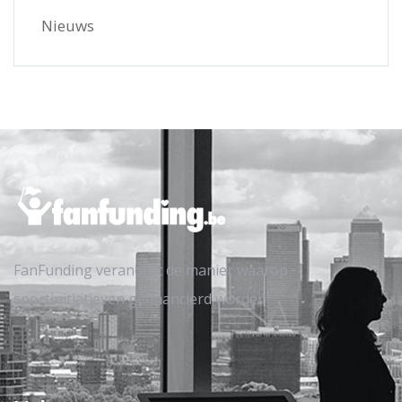
Nieuws
FanFunding verandert de manier waarop
sportinitiatieven gefinancierd worden.