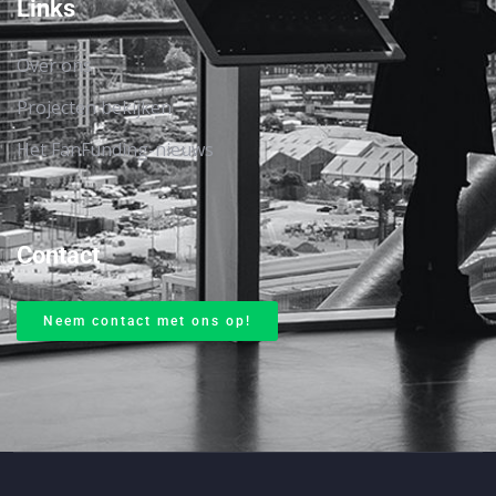
Links
Over ons
Projecten bekijken
Het FanFunding-nieuws
Contact
Neem contact met ons op!