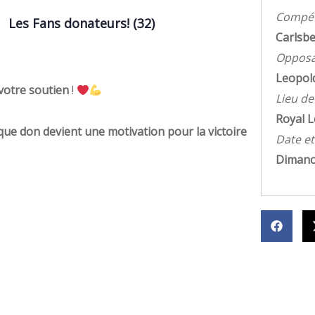
Compét
Les Fans donateurs! (32)
Carlsb
Opposa
Leopold
votre soutien
!
Lieu de
Royal L
que don devient une motivation pour la victoire
Date et
Dimanc