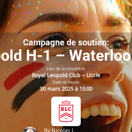
Campagne de soutien:
old H-1 – Waterlo
Lieu de la rencontre:
Royal Leopold Club – Uccle
Date et heure:
30 mars 2025 à 15:00
By
Nicolas L.