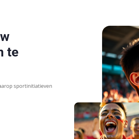
uw
n te
arop sportinitiatieven