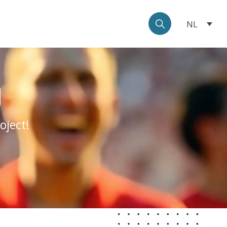
NL
g
oject!