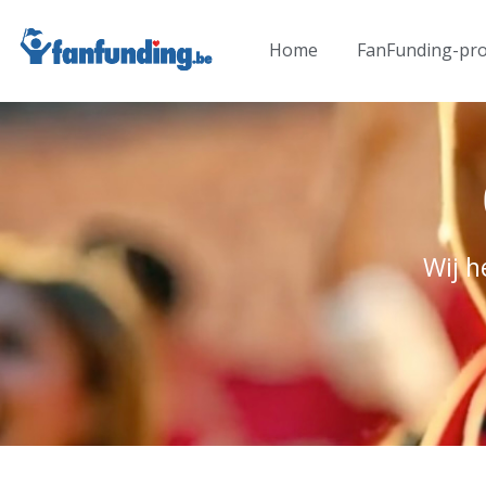
Home
FanFunding-pro
Wij h