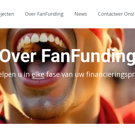
jecten
Over FanFunding
News
Contacteer Ons!
Over FanFundin
elpen u in elke fase van uw financieringspr